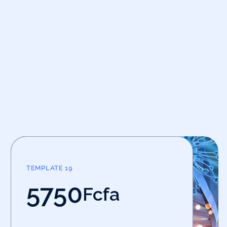
TEMPLATE 19
5750
Fcfa