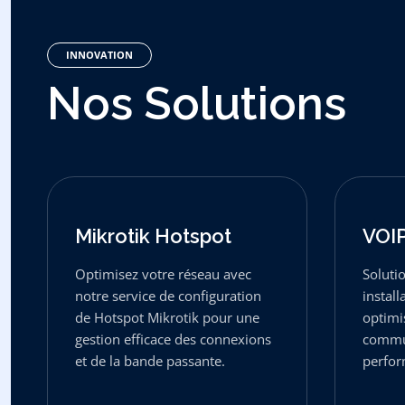
INNOVATION
N
o
s
S
o
l
u
t
i
o
n
s
Mikrotik Hotspot
VOI
Optimisez votre réseau avec
Soluti
notre service de configuration
install
de Hotspot Mikrotik pour une
optimi
gestion efficace des connexions
commun
et de la bande passante.
perfor