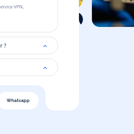
service VPN,
r ?
Whatsapp