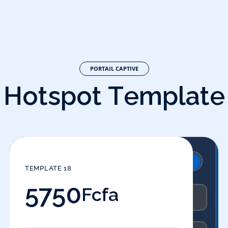
PORTAIL CAPTIVE
H
o
t
s
p
o
t
T
e
m
p
l
a
t
e
TEMPLATE 18
5750
Fcfa