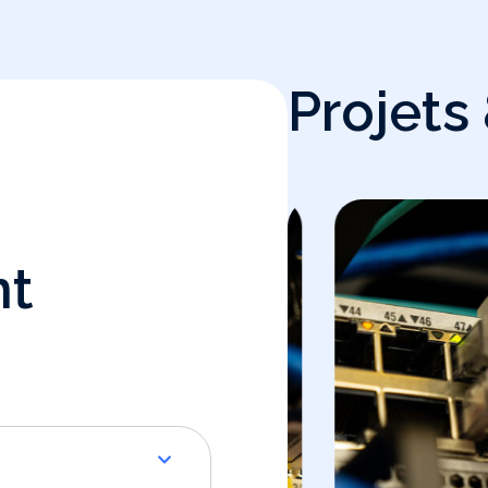
Projets
nt
MIKROTIK
VOIP
Implémentation D’une
Impléme
Solution Hotspot AAA
Serveur
Avec Usermanager V7
Yeastar