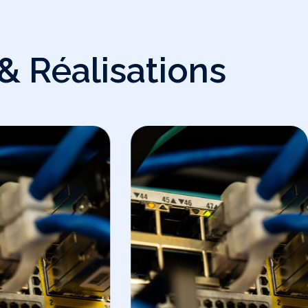
 & Réalisations
MIKROTIK
ntation De
Implémentation D’une
 VOIP Avec
Solution Hotspot AAA
 S20 + Le TG100
Avec Usermanager V