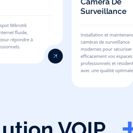
Caméra De
Surveillance
spot Mikrotik
nternet fluide,
Installation et maintenan
e pour répondre à
caméras de surveillance
ssionnels.
modernes pour sécuriser
efficacement vos espaces
professionnels et résident
avec une qualité optimal
tion VOIP