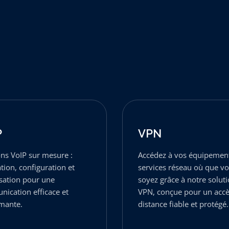
P
VPN
ons VoIP sur mesure :
Accédez à vos équipement
ation, configuration et
services réseau où que v
sation pour une
soyez grâce à notre solut
ication efficace et
VPN, conçue pour un accè
mante.
distance fiable et protégé.