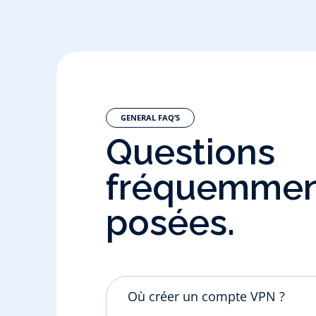
GENERAL FAQ’S
Questions
fréquemme
posées.
VOIP
une
Implémentation De
Où créer un compte VPN ?
AA
Serveur VOIP Avec
 V7
Yeastar S20 + Le TG100