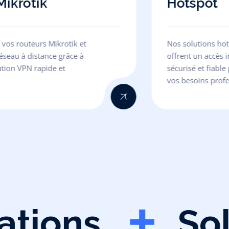
ikrotik
Hotspot
 vos routeurs Mikrotik et
Nos solutions hot
réseau à distance grâce à
offrent un accès i
ution VPN rapide et
sécurisé et fiabl
.
vos besoins profe
ions
Solu