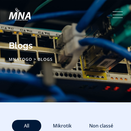
Blogs
MNATOGO
>
BLOGS
All
Mikrotik
Non classé