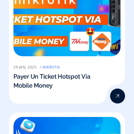
29 JAN, 2025
MIKROTIK
Payer Un Ticket Hotspot Via
Mobile Money