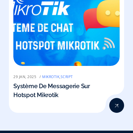
29 JAN, 2025
MIKROTIK
,
SCRIPT
Système De Messagerie Sur
Hotspot Mikrotik