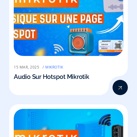
15 MAR, 2025
MIKROTIK
Audio Sur Hotspot Mikrotik