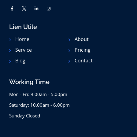
Lien Utile
Home
About
Service
Pricing
Blog
Contact
Working Time
Mon - Fri: 9.00am - 5.00pm
Saturday: 10.00am - 6.00pm
Sunday Closed