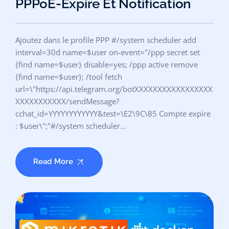
PPPoE-Expire Et Notification
Ajoutez dans le profile PPP #/system scheduler add
interval=30d name=$user on-event="/ppp secret set
{find name=$user} disable=yes; /ppp active remove
{find name=$user}; /tool fetch
url=\"https://api.telegram.org/botXXXXXXXXXXXXXXXXX
XXXXXXXXXXX/sendMessage?
cchat_id=YYYYYYYYYYYY&test=\E2\9C\85 Compte expire
: $user\";"#/system scheduler…
Read More