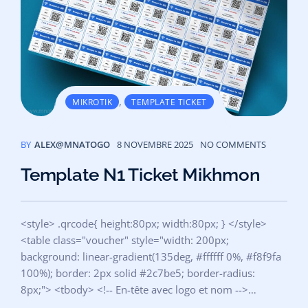
,
MIKROTIK
TEMPLATE TICKET
BY
ALEX@MNATOGO
8 NOVEMBRE 2025
NO COMMENTS
Template N1 Ticket Mikhmon
<style> .qrcode{ height:80px; width:80px; } </style>
<table class="voucher" style="width: 200px;
background: linear-gradient(135deg, #ffffff 0%, #f8f9fa
100%); border: 2px solid #2c7be5; border-radius:
8px;"> <tbody> <!-- En-tête avec logo et nom -->…