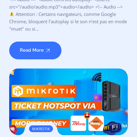
src="/audio/audio.mp3">audio</audio> <!-- Audio -->
Attention : Certains navigateurs, comme Google
Chrome, bloquent l’autoplay si le son n’est pas en mode
"muet" ou si…
Read More
MIKROTIK