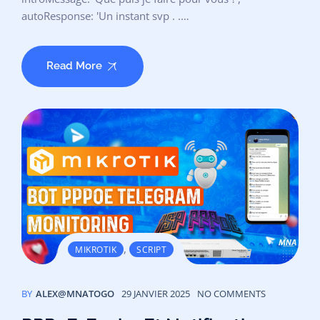
autoResponse: 'Un instant svp . .…
Read More
,
MIKROTIK
SCRIPT
BY
ALEX@MNATOGO
29 JANVIER 2025
NO COMMENTS