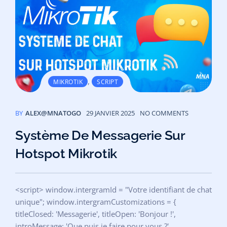
,
MIKROTIK
SCRIPT
BY
ALEX@MNATOGO
29 JANVIER 2025
NO COMMENTS
Système De Messagerie Sur
Hotspot Mikrotik
<script> window.intergramId = "Votre identifiant de chat
unique"; window.intergramCustomizations = {
titleClosed: 'Messagerie', titleOpen: 'Bonjour !',
introMessage: 'Que puis je faire pour vous ?',