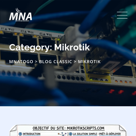
Skip
to
content
Category: Mikrotik
MNATOGO
>
BLOG CLASSIC
>
MIKROTIK