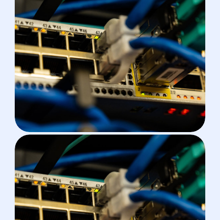
VOIP
Implémentation De Serveur
VOIP Avec Yeastar S20 + Le
TG100
MIKROTIK