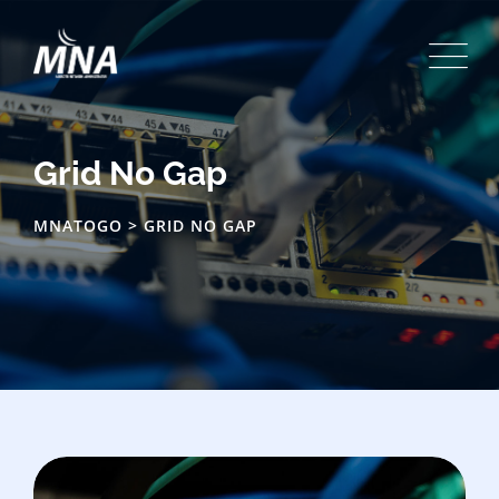
Grid No Gap
MNATOGO
>
GRID NO GAP