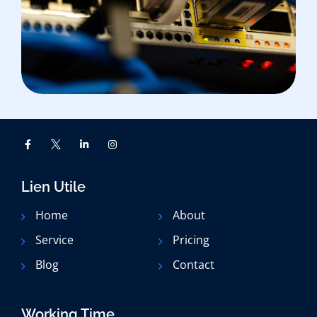
Implémentation D’une
Solution Hotspot AAA Avec
Usermanager V7
Lien Utile
Home
About
Service
Pricing
Blog
Contact
Working Time