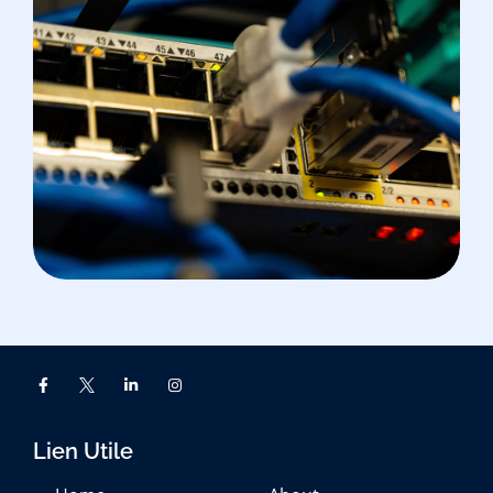
MIKROTIK
Implémentation D’une
Solution Hotspot AAA Avec
Usermanager V7
Lien Utile