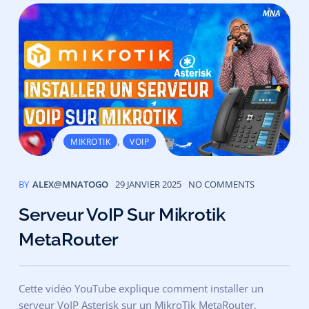
,
MIKROTIK
VOIP
BY
ALEX@MNATOGO
29 JANVIER 2025
NO COMMENTS
Serveur VoIP Sur Mikrotik
MetaRouter
Cette vidéo YouTube explique comment installer un
serveur VoIP Asterisk sur un MikroTik MetaRouter,