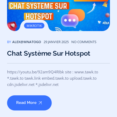
MIKROTIK
BY
ALEX@MNATOGO
29 JANVIER 2025
NO COMMENTS
Chat Système Sur Hotspot
https://youtu.be/92am9Q4RIbk site : www.tawk.to
*.tawk.to tawk.link embed.tawk.to upload.tawk.to
cdn.jsdelivr.net *.jsdelivr.net
Read More