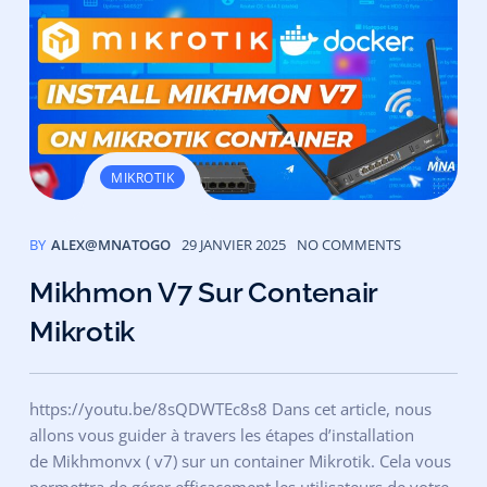
MIKROTIK
BY
ALEX@MNATOGO
29 JANVIER 2025
NO COMMENTS
Mikhmon V7 Sur Contenair
Mikrotik
https://youtu.be/8sQDWTEc8s8 Dans cet article, nous
allons vous guider à travers les étapes d’installation
de Mikhmonvx ( v7) sur un container Mikrotik. Cela vous
permettra de gérer efficacement les utilisateurs de votre